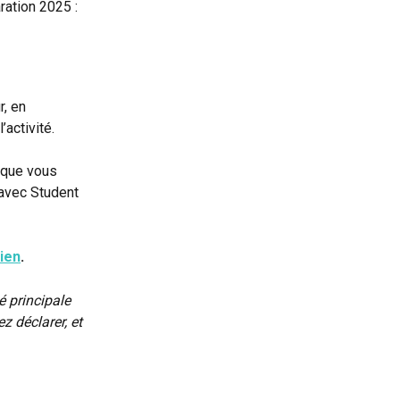
ration 2025 : 
, en 
activité. 
sque vous 
 avec Student 
ien
.
 principale 
 déclarer, et 