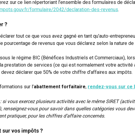
erez sur ce lien répertoriant l’ensemble des formulaires de décla
impots.gouv.fr/formulaire/2042/declaration-des-revenus
. 
r ?
clarer tout ce que vous avez gagné en tant qu'auto-entrepreneur
le pourcentage de revenus que vous déclarez selon la nature de l’
: sous le régime BIC (Bénéfices Industriels et Commerciaux), lor
la prestation de services (ce qui est normalement votre activité
 devez déclarer que 50% de votre chiffre d’affaires aux impôts.
formations sur l’
abattement forfaitaire
, 
rendez-vous sur ce l
 si vous exercez plusieurs activités avec le même SIRET (activité
), renseignez-vous pour savoir dans quelles catégories vous devez
t pratiquer, pour les chiffres d’affaire concernés.
 sur vos impôts ?