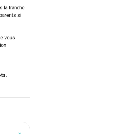
s la tranche 
parents si 
e vous 
ion 
ts.