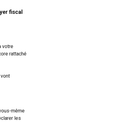
er fiscal 
 votre 
core rattaché 
 vont
z vous-même 
clarer les 